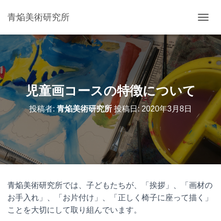
青焔美術研究所
ナ
ビ
ゲ
ー
シ
ョ
ン
児童画コースの特徴について
を
切
投稿者:
青焔美術研究所
投稿日:
2020年3月8日
り
替
え
青焔美術研究所では、子どもたちが、「挨拶」、「画材の
お手入れ」、「お片付け」、「正しく椅子に座って描く」
ことを大切にして取り組んでいます。