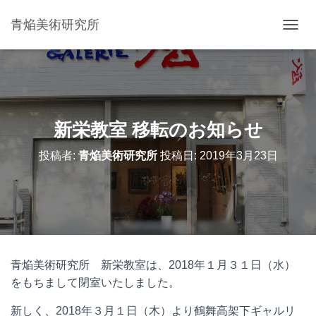
青焔美術研究所
ナ
ビ
ゲ
ー
シ
ョ
ン
新栄教室 移転のお知らせ
を
切
投稿者:
青焔美術研究所
投稿日:
2019年3月23日
り
替
え
青焔美術研究所 新栄教室は、2018年１月３１日（水）
をもちまして閉室いたしました。
新しく、2018年３月１日（木）より鶴舞高架下ギャルリ